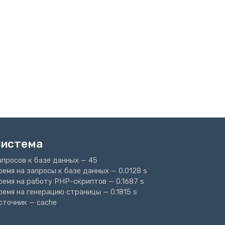
Система
апросов к базе данных — 45
ремя на запросы к базе данных — 0.0128 s
ремя на работу PHP-скриптов — 0.1687 s
ремя на генерацию страницы — 0.1815 s
сточник — cache