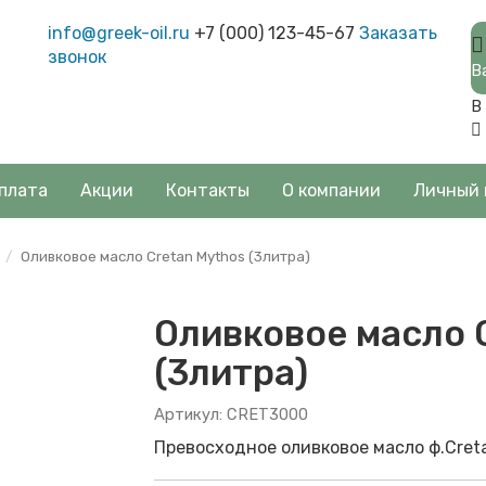
info@greek-oil.ru
+7 (000) 123-45-67
Заказать
звонок
В
В
плата
Акции
Контакты
О компании
Личный 
Оливковое масло Cretan Mythos (3литра)
Оливковое масло 
(3литра)
Артикул: CRET3000
Превосходное оливковое масло ф.Cret