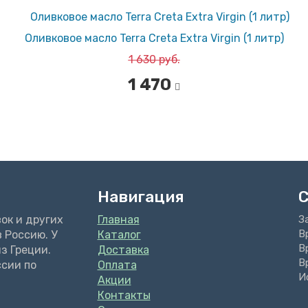
Оливковое масло Terra Creta Extra Virgin (1 литр)
1 630 руб.
1 470
Навигация
ок и других
Главная
З
В
 Россию. У
Каталог
В
з Греции.
Доставка
В
ссии по
Оплата
И
Акции
Контакты